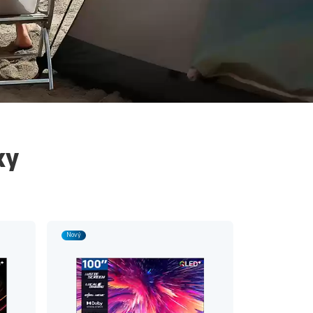
ky
Nový