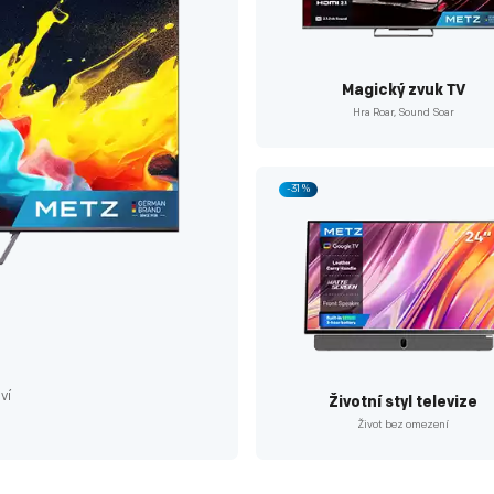
Magický zvuk TV
Hra Roar, Sound Soar
-31 %
ví
Životní styl televize
Život bez omezení