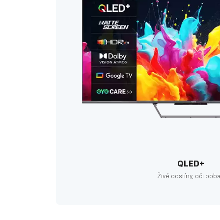
QLED+
Živé odstíny, oči poba