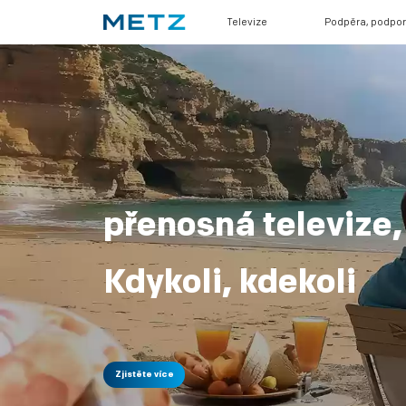
Televize
Podpěra, podpo
přenosná televize,
Kdykoli, kdekoli
Zjistěte více