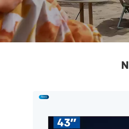
N
Nový