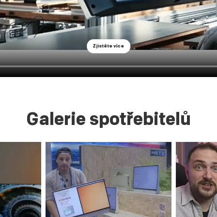
Zjistěte více
Galerie spotřebitelů