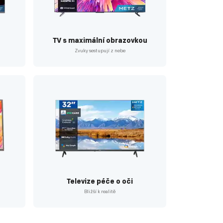
TV s maximální obrazovkou
Zvuky sestupují z nebe
Televize péče o oči
Bližší k realitě