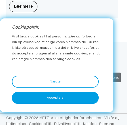
succes etableret sig på flere førende e-handels- og
Lær mere
detailplatforme og styrket sin position på nøglemarkeder
som Polen, Tjekkiet, Slovakiet og Ungarn.
Cookiepolitik
Vi vil bruge cookies til at personliggøre og forbedre
din oplevelse ved at bruge vores hjemmeside. Du kan
klikke på accept-knappen, og det vil blive anset for, at
du accepterer brugen af alle relevante cookies, eller du
Abonner
kan nægte hjemmesiden at bruge cookies.
Få de seneste nyheder og eksklusive tilbud fra METZ
Indsend
Nægte
Acceptere
Copyright © 2026 METZ. Alle rettigheder forbeholdes.
Vilkår og
betingelser
Cookiepolitik
Privatlivspolitik
Kolofon
Sitemap