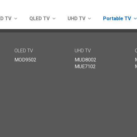
ED TV
QLED TV
UHD TV
Portable TV
Show convenient version of this site
Don't show this message 
OLED TV
UHD TV
MOD9502
MUD8002
MUE7102
agram