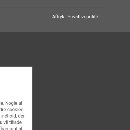
Aftryk
Privatlivspolitik
de. Nogle af
ndre cookies
 indhold, der
vil tillade.
fhængigt af