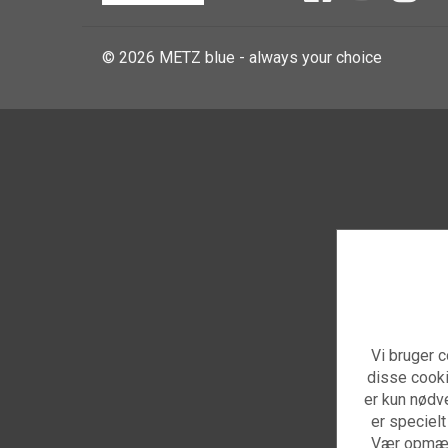
© 2026 METZ blue - always your choice
Vi bruger c
disse cooki
er kun nødve
er specielt
Vær opmærk