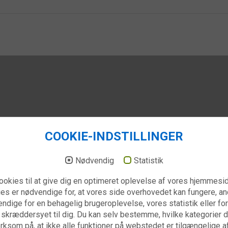
COOKIE-INDSTILLINGER
Nødvendig
Statistik
ookies til at give dig en optimeret oplevelse af vores hjemmesi
es er nødvendige for, at vores side overhovedet kan fungere, a
ndige for en behagelig brugeroplevelse, vores statistik eller for
 skræddersyet til dig. Du kan selv bestemme, hvilke kategorier du 
som på, at ikke alle funktioner på webstedet er tilgængelige a