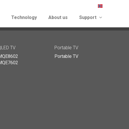
Technology
About us
Support
again
QLED TV
Portable TV
MQE8602
Portable TV
MQE7602