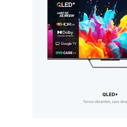
QLED+
Tonos vibrantes, ojos div