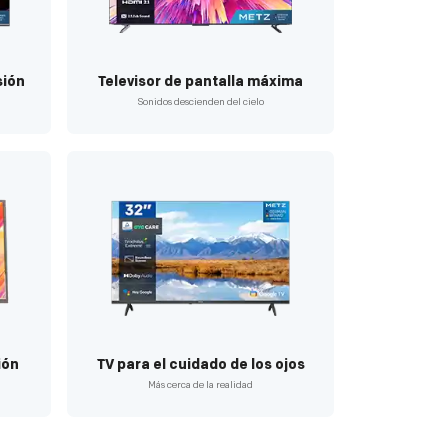
sión
Televisor de pantalla máxima
Sonidos descienden del cielo
ión
TV para el cuidado de los ojos
Más cerca de la realidad