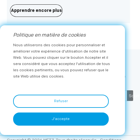
impressionnantes au monde, a eu lieu à Berlin, en
Allemagne, du 2-6 septembre. Avec les membres
Apprendre encore plus
prestigieux présents, Metz Consumer Electronics GmbH
était fier de présenter des produits phares Star de deux
de ses principales marques - Metz Classic et Metz Blue.
Politique en matière de cookies
Nous utiliserons des cookies pour personnaliser et
améliorer votre expérience d'utilisation de notre site
Web. Vous pouvez cliquer sur le bouton Accepter et il
sera considéré que vous acceptez l'utilisation de tous
Souscrire
les cookies pertinents, ou vous pouvez refuser que le
Recevez les dernières actualités et offres exclusives de
site Web utilise des cookies.
METZ
Soum
Refuser
J'accepte