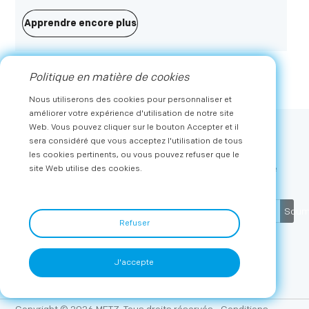
impressionnantes au monde, a eu lieu à Berlin, en
Allemagne, du 2-6 septembre. Avec les membres
Apprendre encore plus
prestigieux présents, Metz Consumer Electronics GmbH
était fier de présenter des produits phares Star de deux
de ses principales marques - Metz Classic et Metz Blue.
Politique en matière de cookies
Nous utiliserons des cookies pour personnaliser et
améliorer votre expérience d'utilisation de notre site
Web. Vous pouvez cliquer sur le bouton Accepter et il
sera considéré que vous acceptez l'utilisation de tous
Souscrire
les cookies pertinents, ou vous pouvez refuser que le
Recevez les dernières actualités et offres exclusives de
site Web utilise des cookies.
METZ
Soum
Refuser
J'accepte