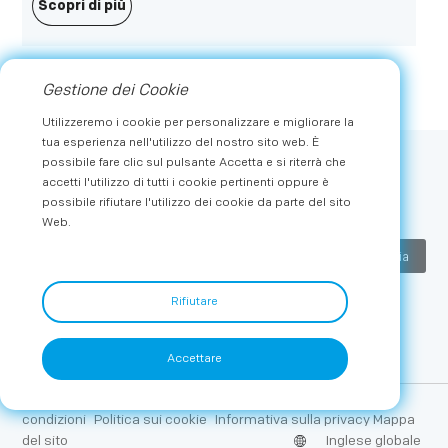
portando agli utenti terminali audio e video digitali che
Scopri di più
bilanciano un'estetica elevata e prestazioni potenti.
Inoltre, Metz ha messo in mostra la lunga storia del
secolo dell'azienda presso lo stand espositivo,
Gestione dei Cookie
introducendo la sua storia di sviluppo e la ricerca
incessante di tecnologia avanzata e un aspetto squisito.
Utilizzeremo i cookie per personalizzare e migliorare la
tua esperienza nell'utilizzo del nostro sito web. È
possibile fare clic sul pulsante Accetta e si riterrà che
Sottoscrivi
accetti l'utilizzo di tutti i cookie pertinenti oppure è
possibile rifiutare l'utilizzo dei cookie da parte del sito
Ricevi le ultime novità e le offerte esclusive da METZ
Web.
Invia
Rifiutare
Accettare
Copyright © 2026 METZ. Tutti i diritti riservati.
Termini e
condizioni
Politica sui cookie
Informativa sulla privacy Mappa
del sito
Inglese globale