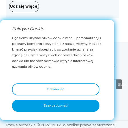
raz kolejny zrewolucjonizował rozrywkę swoim
Ucz się więcej
telewizorem Mini LED MNE9000 4K.
Polityka Cookie
Będziemy używać plików cookie w celu personalizacji i
poprawy komfortu korzystania z naszej witryny. Możesz
kliknąć przycisk akceptacji, co zostanie uznane za
zgodę na użycie wszystkich odpowiednich plików
Subskrybować
cookie lub możesz odmówić witrynie internetowej
Otrzymuj najnowsze wiadomości i ekskluzywne oferty od
używania plików cookie.
METZ
Skład
Odmawiać
Zaakceptować
Prawa autorskie © 2026 METZ. Wszelkie prawa zastrzeżone.