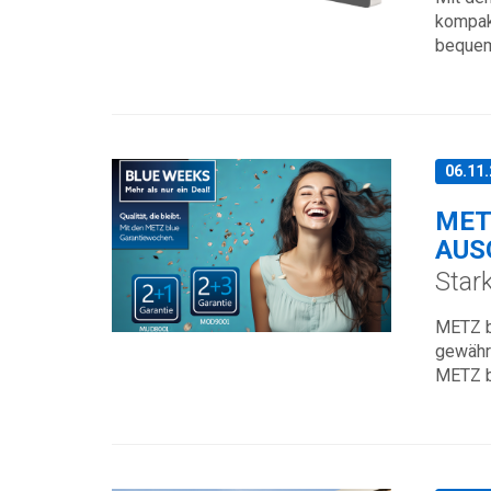
kompakt
bequem
06.11
MET
AUS
Star
METZ b
gewähr
METZ b