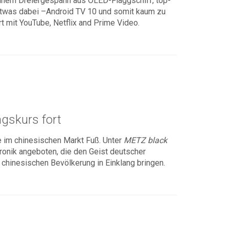
 einem Dreiergespann aus OLED-Flaggschiff, top-
 etwas dabei –Android TV 10 und somit kaum zu
rt mit YouTube, Netflix and Prime Video.
ngskurs fort
e im chinesischen Markt Fuß. Unter
METZ black
ronik angeboten, die den Geist deutscher
hinesischen Bevölkerung in Einklang bringen.