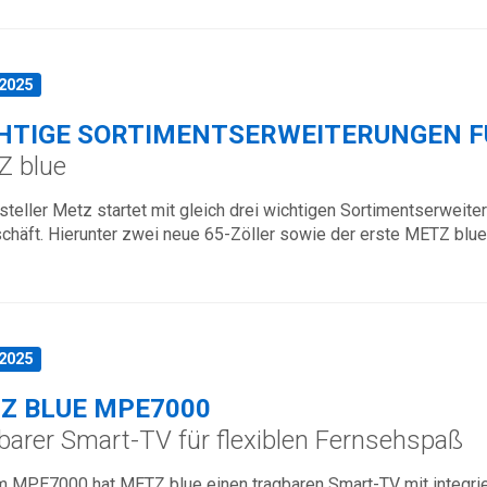
.2025
HTIGE SORTIMENTSERWEITERUNGEN 
 blue
teller Metz startet mit gleich drei wichtigen Sortimentserweit
chäft. Hierunter zwei neue 65-Zöller sowie der erste METZ bl
.2025
Z BLUE MPE7000
barer Smart-TV für flexiblen Fernsehspaß
 MPE7000 hat METZ blue einen tragbaren Smart-TV mit integrier