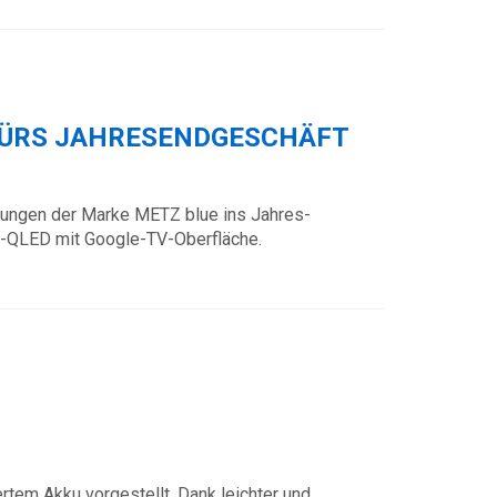
FÜRS JAHRESENDGESCHÄFT
erungen der Marke METZ blue ins Jahres-
ue-QLED mit Google-TV-Oberfläche.
tem Akku vorgestellt. Dank leichter und