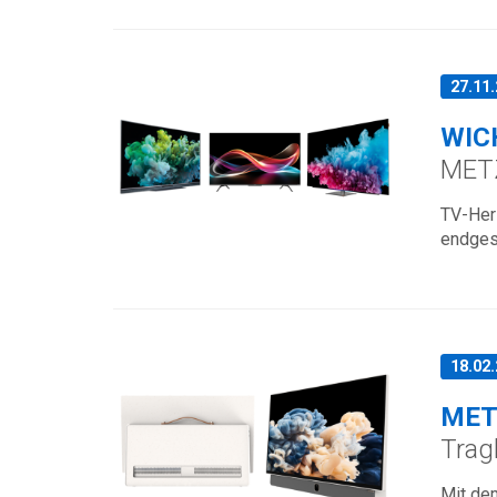
27.11
WIC
METZ
TV-Hers
endges
18.02
MET
Trag
Mit dem