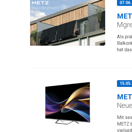
07.06
MET
Mgr
Als pr
Balkon
hat da
15.05
MET
Neue
Mit se
METZ b
vielsei