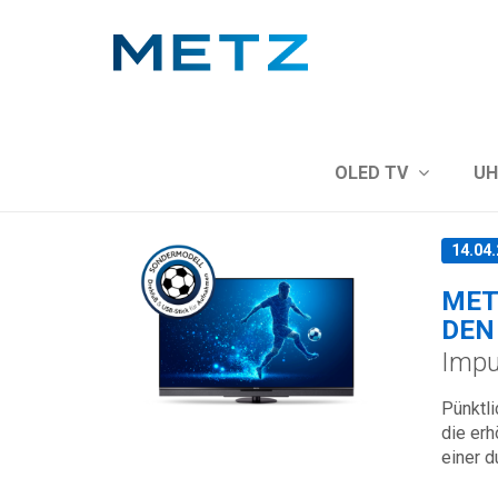
Zeige
OLED TV
UH
14.04
MET
EN 
Impu
Pünktl
die er
einer d