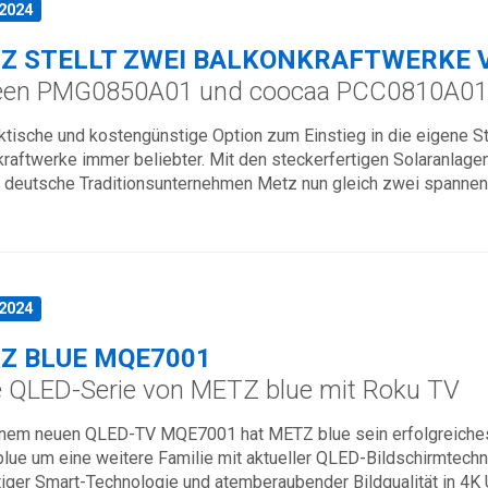
.2024
Z STELLT ZWEI BALKONKRAFTWERKE 
een PMG0850A01 und coocaa PCC0810A01
aktische und kostengünstige Option zum Einstieg in die eigene
kraftwerke immer beliebter. Mit den steckerfertigen Solara
s deutsche Traditionsunternehmen Metz nun gleich zwei spannen
.2024
Z BLUE MQE7001
 QLED-Serie von METZ blue mit Roku TV
inem neuen QLED-TV MQE7001 hat METZ blue sein erfolgreiches 
lue um eine weitere Familie mit aktueller QLED-Bildschirmtechn
tiger Smart-Technologie und atemberaubender Bildqualität in 4K 