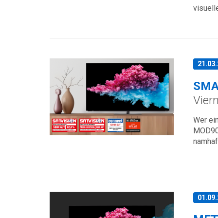
visuell
21.03
SMA
Vier
Wer ei
MOD9001
namhaf
01.09