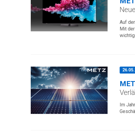
MET
Neue
Auf de
Mit der
wichti
26.05
MET
Verlä
Im Jah
Geschä