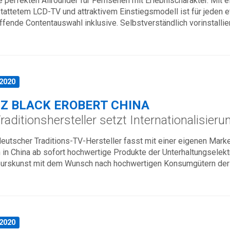
e perfekten Allrounder für Fernsehen mit Erlebnischarakter. Mit
tattetem LCD-TV und attraktivem Einstiegsmodell ist für jeden
ffende Contentauswahl inklusive. Selbstverständlich vorinstallie
.2020
Z BLACK EROBERT CHINA
aditionshersteller setzt Internationalisieru
eutscher Traditions-TV-Hersteller fasst mit einer eigenen Mark
in China ab sofort hochwertige Produkte der Unterhaltungselekt
eurskunst mit dem Wunsch nach hochwertigen Konsumgütern der c
.2020