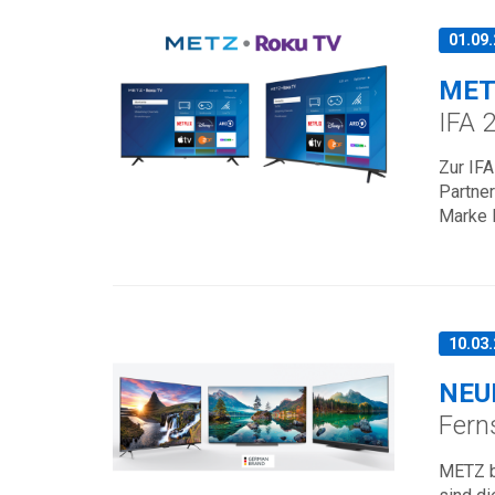
01.09
MET
IFA 
Zur IFA
Partner
Marke 
10.03
NEU
Fern
METZ b