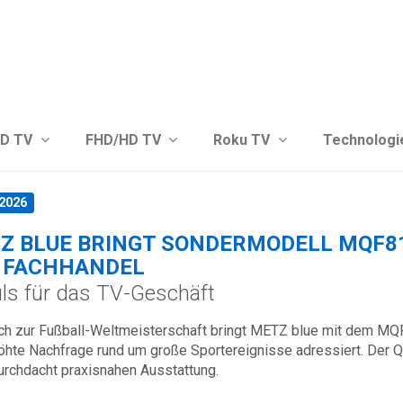
 besser passende Version dieser Seite
Diese Meldung nicht me
D TV
FHD/HD TV
Roku TV
Technologi
.2026
Z BLUE BRINGT SONDERMODELL MQF810
FACHHANDEL
ls für das TV-Geschäft
ich zur Fußball-Weltmeisterschaft bringt METZ blue mit dem MQ
höhte Nachfrage rund um große Sportereignisse adressiert. Der 
urchdacht praxisnahen Ausstattung.