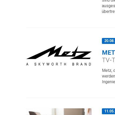
sind di
ausges
übertre
20.08
MET
TV-Tr
Metz, d
werden 
Ingeni
11.05