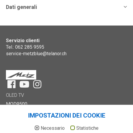
Dati generali
Servizio clienti
Tel.: 062 285 9595
service-metzblue@telanor.ch
Facebook
YouTube
Instagram
OLED TV
MOD9500
MOD9001
IMPOSTAZIONI DEI COOKIE
UHD TV
Necessario
Statistiche
MQF8101