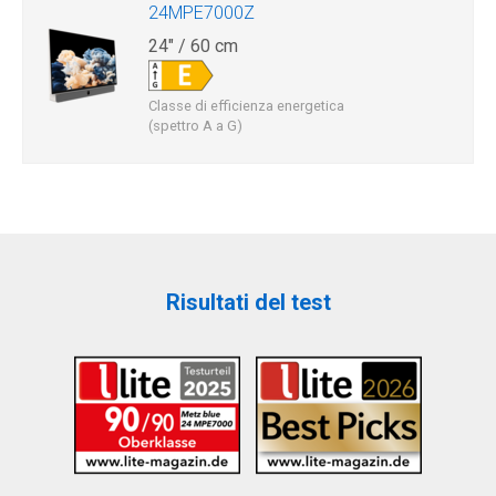
24MPE7000Z
24" / 60 cm
Classe di efficienza energetica
(spettro A a G)
Risultati del test