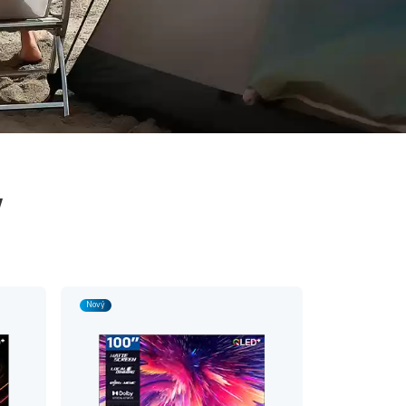
y
Nový