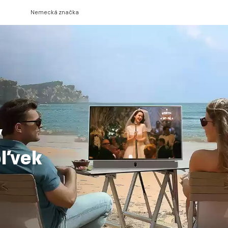
Nemecká značka
,
oľvek