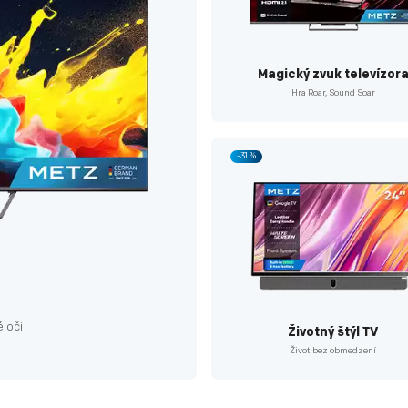
Magický zvuk televízor
Hra Roar, Sound Soar
-31 %
é oči
Životný štýl TV
Život bez obmedzení