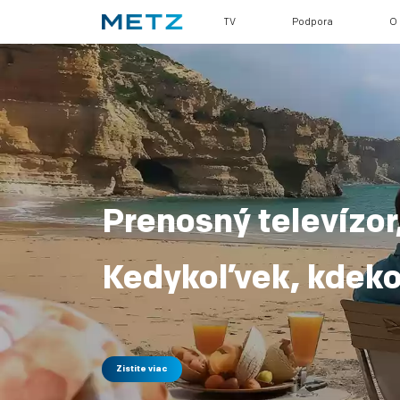
TV
Podpora
O
Prenosný televízor
Kedykoľvek, kdek
Zistite viac