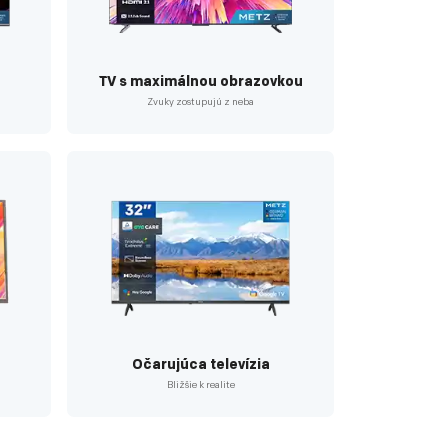
a
TV s maximálnou obrazovkou
Zvuky zostupujú z neba
Očarujúca televízia
Bližšie k realite