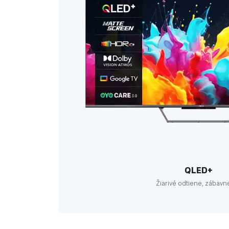
QLED+
Žiarivé odtiene, zábavn