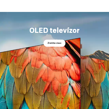
OLED televízor
Zistite viac