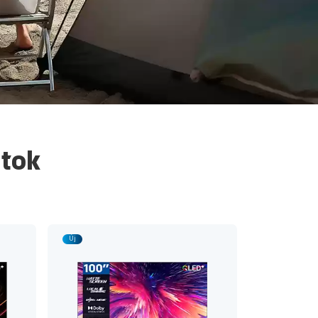
atok
Új