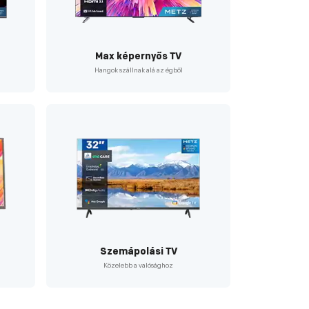
Max képernyős TV
Hangok szállnak alá az égből
Szemápolási TV
Közelebb a valósághoz