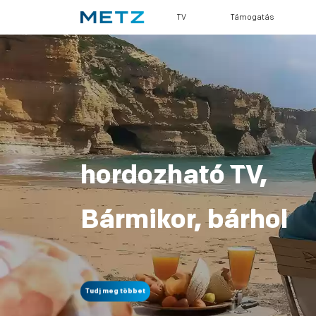
TV
Támogatás
hordozható TV,
Bármikor, bárhol
Tudj meg többet