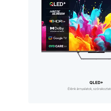
QLED+
Élénk árnyalatok, szórakozt