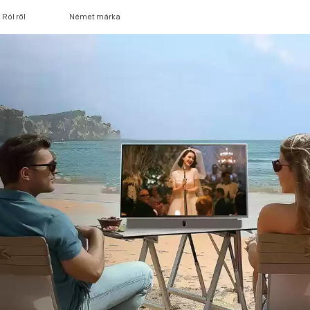
Ról ről
Német márka