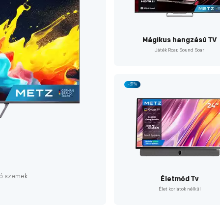
Mágikus hangzású TV
Játék Roar, Sound Soar
-31%
ató szemek
Életmód Tv
Élet korlátok nélkül