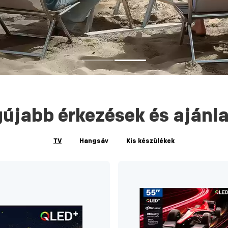
újabb érkezések és ajánl
TV
Hangsáv
Kis készülékek